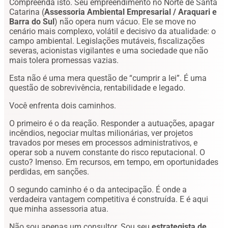
Compreenda isto. Seu empreendimento no Norte de Santa
Catarina (
Assessoria Ambiental Empresarial / Araquari e
Barra do Sul
) não opera num vácuo. Ele se move no
cenário mais complexo, volátil e decisivo da atualidade: o
campo ambiental. Legislações mutáveis, fiscalizações
severas, acionistas vigilantes e uma sociedade que não
mais tolera promessas vazias.
Esta não é uma mera questão de “cumprir a lei”. É uma
questão de sobrevivência, rentabilidade e legado.
Você enfrenta dois caminhos.
O primeiro é o da reação. Responder a autuações, apagar
incêndios, negociar multas milionárias, ver projetos
travados por meses em processos administrativos, e
operar sob a nuvem constante do risco reputacional. O
custo? Imenso. Em recursos, em tempo, em oportunidades
perdidas, em sanções.
O segundo caminho é o da antecipação. É onde a
verdadeira vantagem competitiva é construída. E é aqui
que minha assessoria atua.
Não sou apenas um consultor. Sou seu
estrategista de