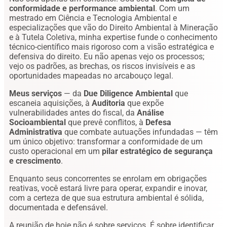
conformidade e performance ambiental
. Com um
mestrado em Ciência e Tecnologia Ambiental e
especializações que vão do Direito Ambiental à Mineração
e à Tutela Coletiva, minha expertise funde o conhecimento
técnico-científico mais rigoroso com a visão estratégica e
defensiva do direito. Eu não apenas vejo os processos;
vejo os padrões, as brechas, os riscos invisíveis e as
oportunidades mapeadas no arcabouço legal.
Meus serviços
— da
Due Diligence Ambiental
que
escaneia aquisições, à
Auditoria
que expõe
vulnerabilidades antes do fiscal, da
Análise
Socioambiental
que prevê conflitos, à
Defesa
Administrativa
que combate autuações infundadas — têm
um único objetivo: transformar a conformidade de um
custo operacional em um
pilar estratégico de segurança
e crescimento
.
Enquanto seus concorrentes se enrolam em obrigações
reativas, você estará livre para operar, expandir e inovar,
com a certeza de que sua estrutura ambiental é sólida,
documentada e defensável.
A reunião de hoje não é sobre serviços. É sobre identificar