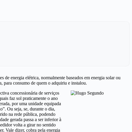
es de energia elétrica, normalmente baseados em energia solar ou
ca, para consumo de quem o adquiriu e instalou.
tiva concessionária de serviços
uais faz sol praticamente o ano
a gerada, por uma unidade equipada
”. Ou seja, se, durante o dia,
rido na rede pública, podendo
dade gerada passa a ser inferior à
didor volta a girar no sentido
r. Vale dizer, cobra pela energia