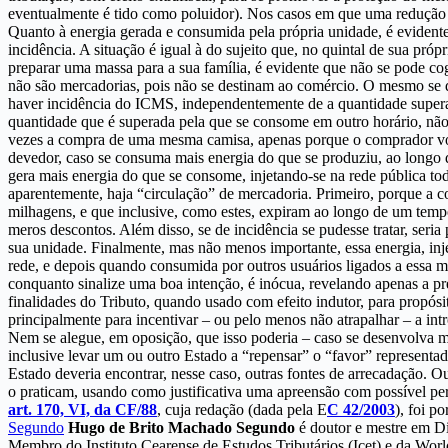
eventualmente é tido como poluidor). Nos casos em que uma redução ne
Quanto à energia gerada e consumida pela própria unidade, é evident
incidência. A situação é igual à do sujeito que, no quintal de sua pró
preparar uma massa para a sua família, é evidente que não se pode c
não são mercadorias, pois não se destinam ao comércio. O mesmo se d
haver incidência do ICMS, independentemente de a quantidade supera
quantidade que é superada pela que se consome em outro horário, não 
vezes a compra de uma mesma camisa, apenas porque o comprador volto
devedor, caso se consuma mais energia do que se produziu, ao longo 
gera mais energia do que se consome, injetando-se na rede pública t
aparentemente, haja “circulação” de mercadoria. Primeiro, porque a c
milhagens, e que inclusive, como estes, expiram ao longo de um temp
meros descontos. Além disso, se de incidência se pudesse tratar, seria
sua unidade. Finalmente, mas não menos importante, essa energia, inj
rede, e depois quando consumida por outros usuários ligados a essa m
conquanto sinalize uma boa intenção, é inócua, revelando apenas a pre
finalidades do Tributo, quando usado com efeito indutor, para propós
principalmente para incentivar – ou pelo menos não atrapalhar – a i
Nem se alegue, em oposição, que isso poderia – caso se desenvolva mu
inclusive levar um ou outro Estado a “repensar” o “favor” represent
Estado deveria encontrar, nesse caso, outras fontes de arrecadação. 
o praticam, usando como justificativa uma apreensão com possível per
art. 170, VI, da CF/88
, cuja redação (dada pela E
C 42/2003
), foi p
Segundo
Hugo de Brito Machado Segundo
é doutor e mestre em Di
Membro do Instituto Cearense de Estudos Tributários (Icet) e da Wor