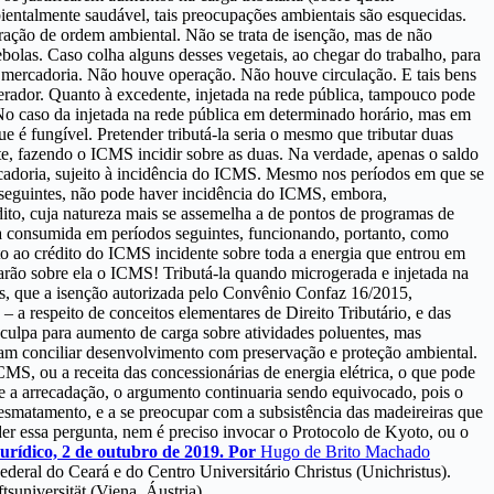
ientalmente saudável, tais preocupações ambientais são esquecidas.
ração de ordem ambiental. Não se trata de isenção, mas de não
ebolas. Caso colha alguns desses vegetais, ao chegar do trabalho, para
e mercadoria. Não houve operação. Não houve circulação. E tais bens
rador. Quanto à excedente, injetada na rede pública, tampouco pode
o caso da injetada na rede pública em determinado horário, mas em
é fungível. Pretender tributá-la seria o mesmo que tributar duas
e, fazendo o ICMS incidir sobre as duas. Na verdade, apenas o saldo
rcadoria, sujeito à incidência do ICMS. Mesmo nos períodos em que se
 seguintes, não pode haver incidência do ICMS, embora,
dito, cuja natureza mais se assemelha a de pontos de programas de
ia consumida em períodos seguintes, funcionando, portanto, como
eito ao crédito do ICMS incidente sobre toda a energia que entrou em
garão sobre ela o ICMS! Tributá-la quando microgerada e injetada na
ias, que a isenção autorizada pelo Convênio Confaz 16/2015,
 a respeito de conceitos elementares de Direito Tributário, e das
sculpa para aumento de carga sobre atividades poluentes, mas
tam conciliar desenvolvimento com preservação e proteção ambiental.
S, ou a receita das concessionárias de energia elétrica, o que pode
e a arrecadação, o argumento continuaria sendo equivocado, pois o
desmatamento, e a se preocupar com a subsistência das madeireiras que
der essa pergunta, nem é preciso invocar o Protocolo de Kyoto, ou o
urídico, 2 de outubro de 2019. Por
Hugo de Brito Machado
deral do Ceará e do Centro Universitário Christus (Unichristus).
universität (Viena, Áustria).