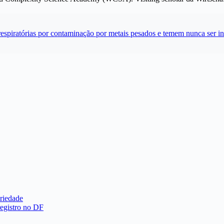
espiratórias por contaminação por metais pesados e temem nunca ser i
priedade
registro no DF