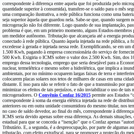
correspondente à diferença entre aquela que foi produzida pelo microg
quantidade superior à consumida), transfere-se o saldo para o mês se
uma comparação ilustrativa, a rede pública funciona como uma bateria,
seja superior àquela que guardou nela. Sabe-se que, quando surgem n
microgeração não foi diferente. Logo quando de sua implantação, pas
problema é que, em um primeiro momento, alguns Estados-membros pre
um medidor autônomo. Tributação que alcançaria até a energia produz
conectado à rede pública. Quanto àquela injetada na rede pública, a fo
excedesse à gerada e injetada nessa rede. Exemplificando, se em um
1.500 Kwh, pagando à empresa concessionária do serviço de forneci
500 Kwh. Exigiria o ICMS sobre o valor dos 2.500 Kwh. Sim, dos 100
emprego dessa tecnologia, emprego que seria desejável para a Economi
nuclear, termelétrica e mesmo sobre a hidrelétrica, que implica a inu
ambientais, por no mínimo ocuparem largas faixas de terra e interfe
colocarem placas solares nos tetos de milhares de casas em uma cida
distante. E isso para não se referir o fato de que a transmissão por g
minimizar os efeitos de tais prejuízos, e não inviabilizar o uso de t
microgeradores. O
Convênio Confaz 16/2015
permite aos Estados “c
correspondente à soma da energia elétrica injetada na rede de distr
anteriores ou em outra unidade consumidora do mesmo titular, nos te
no caso de saldo devedor, ao final do mês, correspondente à diferença
ICMS seria devido apenas sobre essa diferença. As demais situações, 
estadual para que se conceda a “isenção” que o Confaz apenas “autoriz
Tributário. E, a segunda, é a despreocupação, por parte de algumas au
tributação, com efeito extrafiscal, para se promover a proteção do me