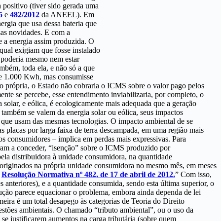
 positivo (tiver sido gerada uma
5
e
482/2012
da ANEEL). Em
ergia que usa dessa bateria que
sas novidades. E com a
e a energia assim produzida. O
ual exigiam que fosse instalado
e poderia mesmo nem estar
ambém, toda ela, e não só a que
sse 1.000 Kwh, mas consumisse
 própria, o Estado não cobraria o ICMS sobre o valor pago pelos
e se percebe, esse entendimento inviabilizaria, por completo, o
 solar, e eólica, é ecologicamente mais adequada que a geração
e também se valem da energia solar ou eólica, seus impactos
es que usam das mesmas tecnologias. O impacto ambiental de se
s placas por larga faixa de terra descampada, em uma região mais
té os consumidores – implica em perdas mais expressivas. Para
ssaram a conceder, “isenção” sobre o ICMS produzido por
pela distribuidora à unidade consumidora, na quantidade
iva originados na própria unidade consumidora no mesmo mês, em meses
a
Resolução Normativa nº 482, de 17 de abril de 2012.
” Com isso,
 anteriores), e a quantidade consumida, sendo esta última superior, o
olução parece equacionar o problema, embora ainda dependa de lei
eira é um total desapego às categorias de Teoria do Direito
uestões ambientais. O chamado “tributo ambiental”, ou o uso da
 se justificarem aumentos na carga tributária (sobre quem