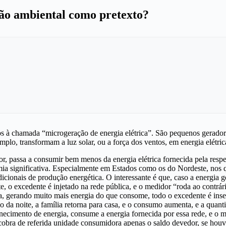
ão ambiental como pretexto?
os à chamada “microgeração de energia elétrica”. São pequenos gerador
mplo, transformam a luz solar, ou a força dos ventos, em energia elétri
 passa a consumir bem menos da energia elétrica fornecida pela respec
mia significativa. Especialmente em Estados como os do Nordeste, nos q
tradicionais de produção energética. O interessante é que, caso a energi
o excedente é injetado na rede pública, e o medidor “roda ao contrário
a, gerando muito mais energia do que consome, todo o excedente é inse
 da noite, a família retorna para casa, e o consumo aumenta, e a quanti
necimento de energia, consume a energia fornecida por essa rede, e o me
 cobra de referida unidade consumidora apenas o saldo devedor, se houve