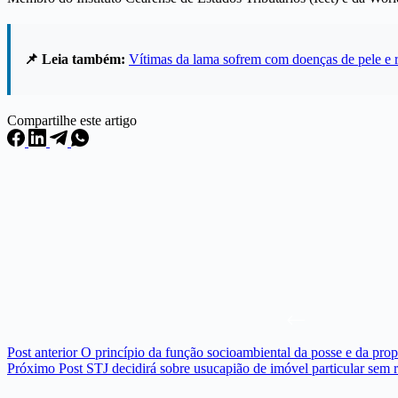
📌 Leia também:
Vítimas da lama sofrem com doenças de pele e r
Compartilhe este artigo
Post
anterior
O princípio da função socioambiental da posse e da pro
Próximo
Post
STJ decidirá sobre usucapião de imóvel particular sem 