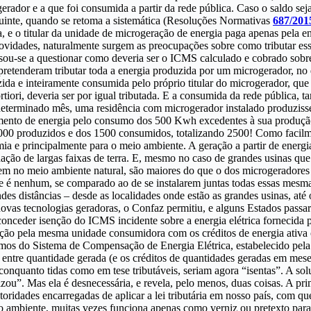
erador e a que foi consumida a partir da rede pública. Caso o saldo seja
guinte, quando se retoma a sistemática (Resoluções Normativas
687/201
 e o titular da unidade de microgeração de energia paga apenas pela en
ovidades, naturalmente surgem as preocupações sobre como tributar es
sou-se a questionar como deveria ser o ICMS calculado e cobrado sobr
tenderam tributar toda a energia produzida por um microgerador, no q
ida e inteiramente consumida pelo próprio titular do microgerador, qu
rtiori, deveria ser por igual tributada. E a consumida da rede pública, t
 determinado mês, uma residência com microgerador instalado produzi
mento de energia pelo consumo dos 500 Kwh excedentes à sua produção
0 produzidos e dos 1500 consumidos, totalizando 2500! Como facilment
a e principalmente para o meio ambiente. A geração a partir de energia
ndação de largas faixas de terra. E, mesmo no caso de grandes usinas qu
rirem no meio ambiente natural, são maiores do que o dos microgerador
de é nenhum, se comparado ao de se instalarem juntas todas essas mesma
randes distâncias – desde as localidades onde estão as grandes usinas, a
ais novas tecnologias geradoras, o Confaz permitiu, e alguns Estados pa
onceder isenção do ICMS incidente sobre a energia elétrica fornecida 
ibuição pela mesma unidade consumidora com os créditos de energia at
rmos do Sistema de Compensação de Energia Elétrica, estabelecido pel
 entre quantidade gerada (e os créditos de quantidades geradas em meses
conquanto tidas como em tese tributáveis, seriam agora “isentas”. A s
ou”. Mas ela é desnecessária, e revela, pelo menos, duas coisas. A prim
toridades encarregadas de aplicar a lei tributária em nosso país, com q
io ambiente, muitas vezes funciona apenas como verniz ou pretexto para