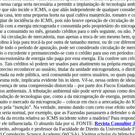
ssa carga seria necessária a permitir a implantação de tecnologia amb
e que não incide o ICMS, o que aliás independente de qualquer conside
pria casa, tem uma pequena horta na qual cultiva manjericão, tomates e c
ogitar de incidência do ICMS, pois não houve operação de circulação d
á com a energia microgerada e consumida pelo proprietário do microge
r a consumido no mês, gerando créditos para o mês seguinte, ou não. N
há circulação de mercadoria, mas apenas a troca de um mesmo bem, que 
u à loja para trocá-la por outra de tamanho menor, ou de cor diferent
de todo o período de apuração, pode ser considerado circulação de me
odo o excedente e permanecendo-se com o crédito para uso em períodos
oncessionária de energia não paga por essa energia. Ela confere um cré
o. Tais créditos só podem ser usados para abatimento na própria energ
 preciso reconhecer ao usuário, titular da unidade microgeradora, o dir
etada na rede pública, será consumida por outros usuários, os quais pa
esma rede, implicaria evidente bis in idem. Vê-se, nessa ordem de ide
sença de uma compreensão distorcida – por parte dos Fiscos Estaduais –
itos ambientais. A tributação ambiental não pode servir apenas como de
ntrodução de tecnologias que, como a da microgeração de energia, permi
ito o mercado da microgeração – colocar em risco a arrecadação do ICM
ado pela “isenção”. Na verdade, mesmo dando com certo esse efeito sobr
Ou seria normal, por exemplo, que as Fazendas passassem a defender o 
da da receita relativa ao ICMS incidente sobre a madeira? Para respon
or ele influenciada. O absurdo fala por si. FONTE:
Revista Consultor J
reito, advogado e professor da Faculdade de Direito da Universidade Fe
ld Complexity Science Academy (WCSA). Visiting scholar da Wirtschafts