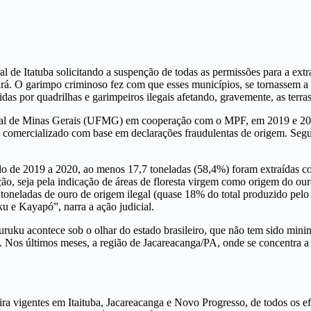
l de Itatuba solicitando a suspenção de todas as permissões para a ext
á. O garimpo criminoso fez com que esses municípios, se tornassem a pr
das por quadrilhas e garimpeiros ilegais afetando, gravemente, as te
ral de Minas Gerais (UFMG) em cooperação com o MPF, em 2019 e 2020
é comercializado com base em declarações fraudulentas de origem. Segu
o de 2019 a 2020, ao menos 17,7 toneladas (58,4%) foram extraídas com
ção, seja pela indicação de áreas de floresta virgem como origem do ou
toneladas de ouro de origem ilegal (quase 18% do total produzido pelo
 e Kayapó”, narra a ação judicial.
ruku acontece sob o olhar do estado brasileiro, que não tem sido mini
. Nos últimos meses, a região de Jacareacanga/PA, onde se concentra 
a vigentes em Itaituba, Jacareacanga e Novo Progresso, de todos os efei