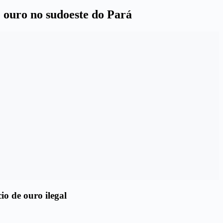
 ouro no sudoeste do Pará
o de ouro ilega
l