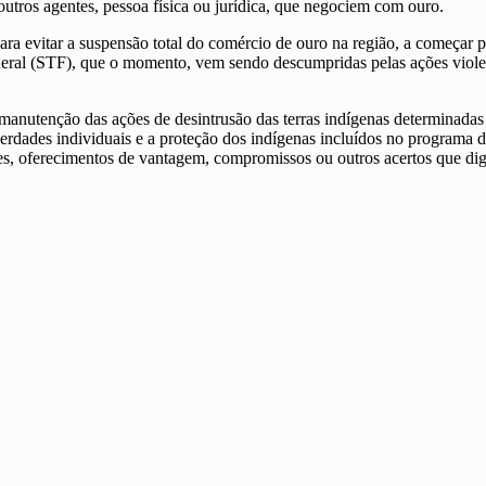
 outros agentes, pessoa física ou jurídica, que negociem com ouro.
a evitar a suspensão total do comércio de ouro na região, a começar pe
eral (STF), que o momento, vem sendo descumpridas pelas ações violen
nutenção das ações de desintrusão das terras indígenas determinadas p
berdades individuais e a proteção dos indígenas incluídos no programa 
ções, oferecimentos de vantagem, compromissos ou outros acertos que di