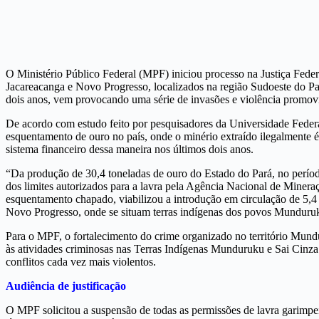
O Ministério Público Federal (MPF) iniciou processo na Justiça Federa
Jacareacanga e Novo Progresso, localizados na região Sudoeste do Par
dois anos, vem provocando uma série de invasões e violência promovi
De acordo com estudo feito por pesquisadores da Universidade Fede
esquentamento de ouro no país, onde o minério extraído ilegalmente 
sistema financeiro dessa maneira nos últimos dois anos.
“Da produção de 30,4 toneladas de ouro do Estado do Pará, no períod
dos limites autorizados para a lavra pela Agência Nacional de Minera
esquentamento chapado, viabilizou a introdução em circulação de 5,4 
Novo Progresso, onde se situam terras indígenas dos povos Munduruku
Para o MPF, o fortalecimento do crime organizado no território Mundu
às atividades criminosas nas Terras Indígenas Munduruku e Sai Cinza
conflitos cada vez mais violentos.
Audiência de justificação
O MPF solicitou a suspensão de todas as permissões de lavra garimpeir