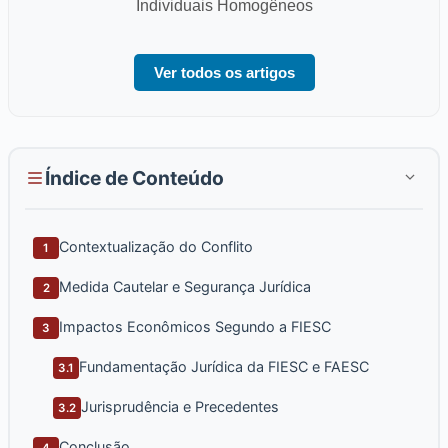
Individuais Homogêneos
Ver todos os artigos
Índice de Conteúdo
Contextualização do Conflito
1
Medida Cautelar e Segurança Jurídica
2
Impactos Econômicos Segundo a FIESC
3
Fundamentação Jurídica da FIESC e FAESC
3.1
Jurisprudência e Precedentes
3.2
Conclusão
4