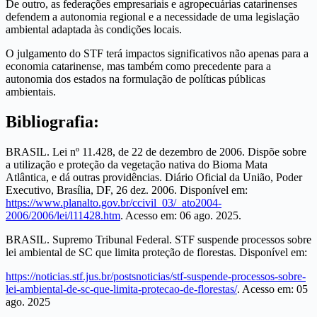
De outro, as federações empresariais e agropecuárias catarinenses
defendem a autonomia regional e a necessidade de uma legislação
ambiental adaptada às condições locais.
O julgamento do STF terá impactos significativos não apenas para a
economia catarinense, mas também como precedente para a
autonomia dos estados na formulação de políticas públicas
ambientais.
Bibliografia:
BRASIL. Lei nº 11.428, de 22 de dezembro de 2006. Dispõe sobre
a utilização e proteção da vegetação nativa do Bioma Mata
Atlântica, e dá outras providências. Diário Oficial da União, Poder
Executivo, Brasília, DF, 26 dez. 2006. Disponível em:
https://www.planalto.gov.br/ccivil_03/_ato2004-
2006/2006/lei/l11428.htm
. Acesso em: 06 ago. 2025.
BRASIL. Supremo Tribunal Federal. STF suspende processos sobre
lei ambiental de SC que limita proteção de florestas. Disponível em:
https://noticias.stf.jus.br/postsnoticias/stf-suspende-processos-sobre-
lei-ambiental-de-sc-que-limita-protecao-de-florestas/
. Acesso em: 05
ago. 2025