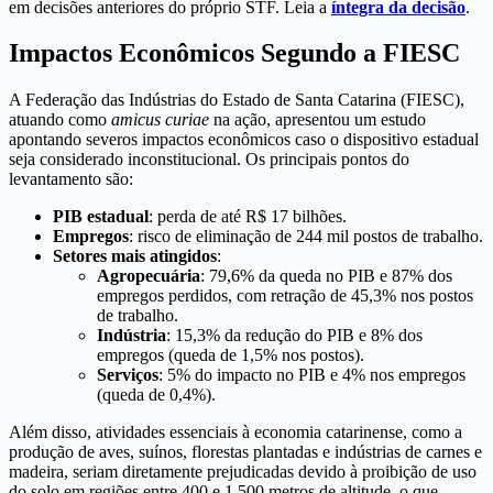
em decisões anteriores do próprio STF. Leia a
íntegra da decisão
.
Impactos Econômicos Segundo a FIESC
A Federação das Indústrias do Estado de Santa Catarina (FIESC),
atuando como
amicus curiae
na ação, apresentou um estudo
apontando severos impactos econômicos caso o dispositivo estadual
seja considerado inconstitucional. Os principais pontos do
levantamento são:
PIB estadual
: perda de até R$ 17 bilhões.
Empregos
: risco de eliminação de 244 mil postos de trabalho.
Setores mais atingidos
:
Agropecuária
: 79,6% da queda no PIB e 87% dos
empregos perdidos, com retração de 45,3% nos postos
de trabalho.
Indústria
: 15,3% da redução do PIB e 8% dos
empregos (queda de 1,5% nos postos).
Serviços
: 5% do impacto no PIB e 4% nos empregos
(queda de 0,4%).
Além disso, atividades essenciais à economia catarinense, como a
produção de aves, suínos, florestas plantadas e indústrias de carnes e
madeira, seriam diretamente prejudicadas devido à proibição de uso
do solo em regiões entre 400 e 1.500 metros de altitude, o que