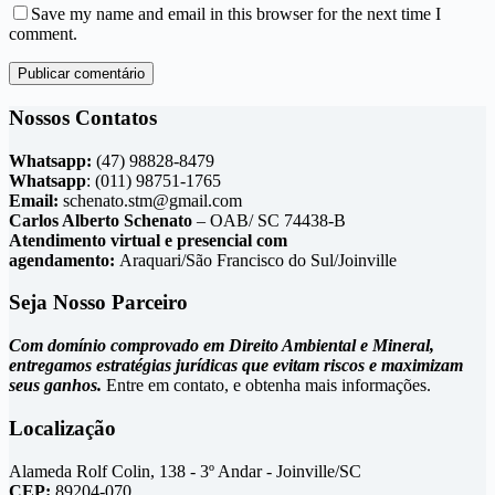
Save my name and email in this browser for the next time I
comment.
Publicar comentário
Nossos Contatos
Whatsapp:
(47) 98828-8479
Whatsapp
: (011) 98751-1765
Email:
schenato.stm@gmail.com
Carlos Alberto Schenato
– OAB/ SC 74438-B
Atendimento virtual e presencial com
agendamento:
Araquari/São Francisco do Sul/Joinville
Seja Nosso Parceiro
Com domínio comprovado em Direito Ambiental e Mineral,
entregamos estratégias jurídicas que evitam riscos e maximizam
seus ganhos.
Entre em contato, e obtenha mais informações.
Localização
Alameda Rolf Colin, 138 - 3º Andar - Joinville/SC
CEP:
89204-070