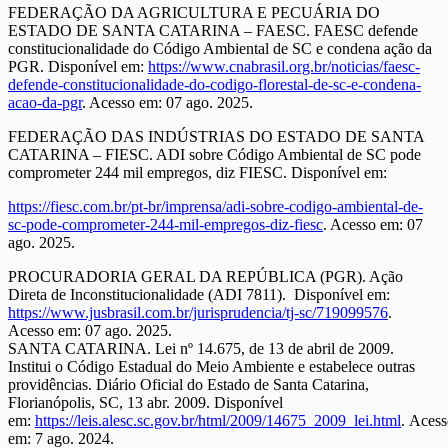
FEDERAÇÃO DA AGRICULTURA E PECUÁRIA DO
ESTADO DE SANTA CATARINA – FAESC. FAESC defende
constitucionalidade do Código Ambiental de SC e condena ação da
PGR. Disponível em:
https://www.cnabrasil.org.br/noticias/faesc-
defende-constitucionalidade-do-codigo-florestal-de-sc-e-condena-
acao-da-pgr
. Acesso em: 07 ago. 2025.
FEDERAÇÃO DAS INDÚSTRIAS DO ESTADO DE SANTA
CATARINA – FIESC. ADI sobre Código Ambiental de SC pode
comprometer 244 mil empregos, diz FIESC. Disponível em:
https://fiesc.com.br/pt-br/imprensa/adi-sobre-codigo-ambiental-de-
sc-pode-comprometer-244-mil-empregos-diz-fiesc
. Acesso em: 07
ago. 2025.
PROCURADORIA GERAL DA REPÚBLICA (PGR). Ação
Direta de Inconstitucionalidade (ADI 7811). Disponível em:
https://www.jusbrasil.com.br/jurisprudencia/tj-sc/719099576
.
Acesso em: 07 ago. 2025.
SANTA CATARINA. Lei nº 14.675, de 13 de abril de 2009.
Institui o Código Estadual do Meio Ambiente e estabelece outras
providências. Diário Oficial do Estado de Santa Catarina,
Florianópolis, SC, 13 abr. 2009. Disponível
em:
https://leis.alesc.sc.gov.br/html/2009/14675_2009_lei.html
. Aces
em: 7 ago. 2024.