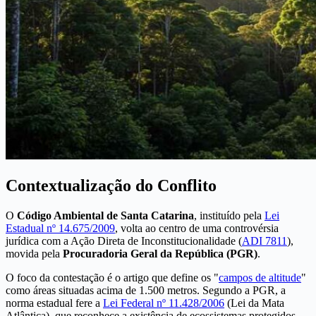
Contextualização do Conflito
O
Código Ambiental de Santa Catarina
, instituído pela
Lei
Estadual nº 14.675/2009
, volta ao centro de uma controvérsia
jurídica com a Ação Direta de Inconstitucionalidade (
ADI 7811
),
movida pela
Procuradoria Geral da República (PGR)
.
O foco da contestação é o artigo que define os "
campos de altitude
"
como áreas situadas acima de 1.500 metros. Segundo a PGR, a
norma estadual fere a
Lei Federal nº 11.428/2006
(Lei da Mata
Atlântica), que reconhece a existência de ecossistemas protegidos