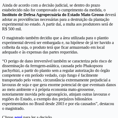
Ainda de acordo com a decisão judicial, se dentro do prazo
estabelecido não for comprovado o cumprimento da medida, o
Instituto de Defesa Agropecuária do Estado Mato Grosso
deverá
adotar as providências necessárias para a destruição da plantação
experimental no estado. A partir daí, a multa aos produtores será de
R$ 500 mil.
O magistrado também decidiu que a área utilizada para o plantio
experimental deverá ser embargada e, na hipótese de já ter havido a
colheita da soja, o produto terá que ficar armazenado em local
adequado e às expensas das partes requeridas.
“O perigo de dano irreversível também se caracteriza pelo risco de
disseminação da ferrugem-asiática, causada pelo Phakopsora
pachyrhizi, a partir do plantio sem a regular autorização do órgão
competente e em período vedado, cujo fungo é facilmente
transportado pelo vento, circunstância extremamente prejudicial a
lavouras de soja e que gera enorme potencial de que eventuais danos
ao meio ambiente e à própria economia mato-grossense,
notoriamente movida pelo agronegócio, atinjam outras lavouras e
regiões do Estado, a exemplo dos prejuízos bilionários
experimentados no Brasil desde 2003 e por ela causados”, destacou
o magistrado.
Clique
aqui
para ler a decisão